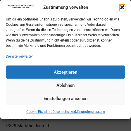
startet 2025
Zustimmung verwalten
615
Downloads
Um dir ein optimales Erlebnis zu bieten, verwenden wir Technologien wie
Cookies, um Geräteinformationen zu speichern und/oder darauf
zuzugreifen. Wenn du diesen Technologien zustimmst, können wir Daten
wie das Surfverhalten oder eindeutige IDs auf dieser Website verarbeiten.
Wenn du deine Zustimmung nicht erteilst oder zurückziehst, können
Jetzt herunterladen!
bestimmte Merkmale und Funktionen beeinträchtigt werden.
Dienste verwalten
Akzeptieren
Ablehnen
Einstellungen ansehen
Adresse
DIENER & KARCHES-HEER Steuerberater PartG mbB
Cookie-Richtlinie
Datenschutzerklärung
Impressum
Heckerstraße 3
97828 Marktheidenfeld